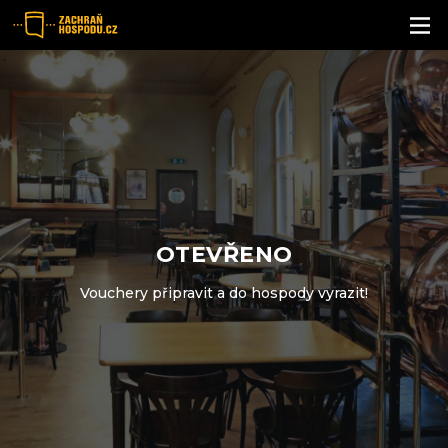
Otázky a odpovědi
Partneři
OTEVŘENO
Vouchery připravit a do hospody vyrazit!